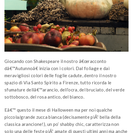
Giocando con Shakespeare il nostro â€œracconto
dâ€™Autunnoâ€ inizia con i colori. Dal foliage e dai
meravigliosi colori delle foglie cadute, dentro il nostro
spazio di Via Santo Spirito a Firenze, tutto ricorda le
sfumature dellâ€™arancio, dell’ocra, del bruciato, del verde
sottobosco, del rosa antico, del bianco.
Eâ€™ questo il mese di Halloween ma per noi qualche
piccola/grande zucca bianca (decisamente piÃ¹ bella della
classica arancione!), un po’ shabby chic, caratterizza non
solo una delle feste piÃ¹ amate di questi ultimi anni ma anche