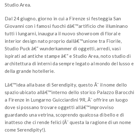
Studio Area.
Dal 24 giugno, giorno in cui a Firenze si festeggia San
Giovanni con i famosi fuochi dâ€™artificio che illuminano
tutti i lungarni, inaugura il nuovo showroom di floral e
interior design nato proprio dallâ€™unione tra Fiorile,
Studio Puck â€“ wunderkammer di oggetti, arredi, vasi
ispirati ad antiche stampe â€“ e Studio Area, noto studio di
architettura di interni da sempre legato al mondo del lusso e
della grande hotellerie.
Lâ€™idea alla base di Serendipity, questo Ã¨ il nome dello
spazio ubicato allâ€™interno dello storico Palazzo Barocchi
a Firenze in Lungarno Guicciardini 9R, Ã¨ offrire un luogo
dove si possano trovare oggetti allâ€™improvviso
guardando una vetrina, scoprendo qualcosa di bello e di
inatteso che ci rende felici (Ã¨ questa la ragione di un nome
come Serendipity!).