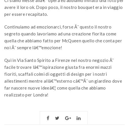
Ci siamo messe allâ€™opera ed abbiamo inviato una foto per
avere il loro ok. Dopo poco, il nostro bouquet era in viaggio
per essere recapitato.
Continuiamo ad emozionarci, forse Ã¨ questo il nostro
segreto quando lavoriamo ad una creazione fiorita come
quella che abbiamo fatto per McQueen quello che conta per
noi Ã¨ sempre lâ€™emozione!
Qui in Via Santo Spirito a Firenze nel nostro negozio Ã¨
facile trovare lâ€™ispirazione giusta fra enormi mazzi
fioriti, scaffali colmi di oggetti di design per i nostri
allestimenti mentre allâ€™esterno câ€™Ã¨ un giardino dove
far nascere nuove ideeâ€¦ come quella che abbiamo
realizzato per Londra!