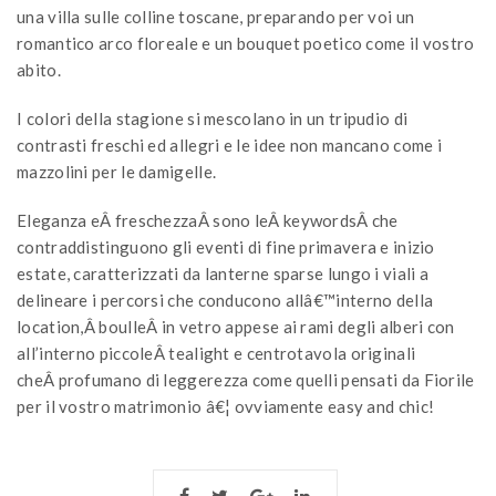
una villa sulle colline toscane, preparando per voi un
romantico arco floreale e un bouquet poetico come il vostro
abito.
I colori della stagione si mescolano in un tripudio di
contrasti freschi ed allegri e le idee non mancano come i
mazzolini per le damigelle.
Eleganza eÂ freschezzaÂ sono leÂ keywordsÂ che
contraddistinguono gli eventi di fine primavera e inizio
estate, caratterizzati da lanterne sparse lungo i viali a
delineare i percorsi che conducono allâ€™interno della
location,Â boulleÂ in vetro appese ai rami degli alberi con
all’interno piccoleÂ tealight e centrotavola originali
cheÂ profumano di leggerezza come quelli pensati da Fiorile
per il vostro matrimonio â€¦ ovviamente easy and chic!