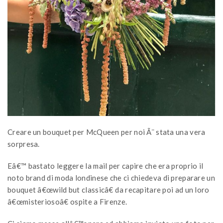
Creare un bouquet per McQueen per noi Ã¨ stata una vera
sorpresa.
Eâ€™ bastato leggere la mail per capire che era proprio il
noto brand di moda londinese che ci chiedeva di preparare un
bouquet â€œwild but classicâ€ da recapitare poi ad un loro
â€œmisteriosoâ€ ospite a Firenze.