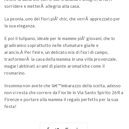
sorridere e metterÃ allegria alla casa.
La peonia, uno dei fiori piÃ¹ chic, che verrÃ apprezzato per
la sua eleganza.
E poi il tulipano, ideale per le mamme piÃ¹ giovani, che lo
gradiranno soprattutto nelle sfumature gialle e
arancio.Â Per finire, un delicato mix di fiori di campo,
trasformerÃ la casa della mamma in una villa provenzale,
magari abbinati a rami di piante aromatiche come il
rosmarino.
Insomma non avete che lâ€™imbarazzo della scelta, adesso
non vi resta che correre da Fiorile in Via Santo Spirito 26R a
Firenze e portare alla mamma il regalo perfetto per la sua
festa!