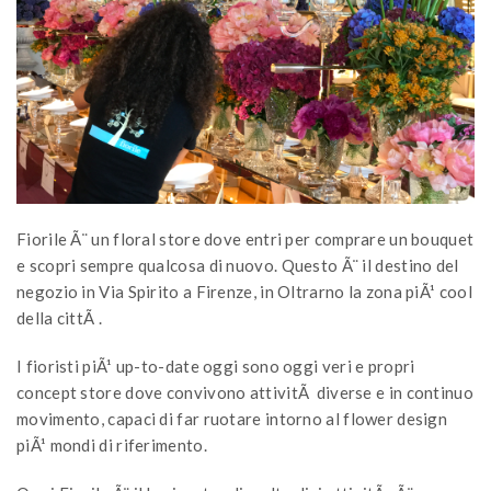
Fiorile Ã¨ un floral store dove entri per comprare un bouquet
e scopri sempre qualcosa di nuovo. Questo Ã¨ il destino del
negozio in Via Spirito a Firenze, in Oltrarno la zona piÃ¹ cool
della cittÃ .
I fioristi piÃ¹ up-to-date oggi sono oggi veri e propri
concept store dove convivono attivitÃ diverse e in continuo
movimento, capaci di far ruotare intorno al flower design
piÃ¹ mondi di riferimento.