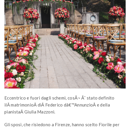
Eccentrico e fuori dagli schemi, cosÃ¬ Ã¨ stato definito
ilÂ matrimonioÂ diÂ Federico dâ€™AnnunzioÂ e della
pianistaÂ Giulia Mazzoni.
Gli sposi, che risiedono a Firenze, hanno scelto Fiorile per