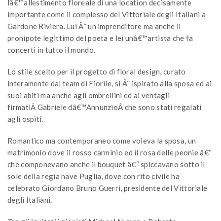
lâ€™allestimento floreale di una location decisamente
importante come il complesso del Vittoriale degli Italiani a
Gardone Riviera. Lui Ã¨ un imprenditore ma anche il
pronipote legittimo del poeta e lei unâ€™artista che fa
concerti in tutto il mondo.
Lo stile scelto per il progetto di floral design, curato
interamente dal team di Fiorile, si Ã¨ ispirato alla sposa ed ai
suoi abiti ma anche agli ombrellini ed ai ventagli
firmatiÂ Gabriele dâ€™AnnunzioÂ che sono stati regalati
agli ospiti.
Romantico ma contemporaneo come voleva la sposa, un
matrimonio dove il rosso carminio ed il rosa delle peonie â€“
che componevano anche il bouquet â€“ spiccavano sotto il
sole della regia nave Puglia, dove con rito civile ha
celebrato Giordano Bruno Guerri, presidente del Vittoriale
degli Italiani.