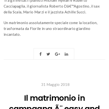
Tra gli invitati i pianisti Michael Nyman e Roberto
Cacciapaglia, il giornalista Roberto Dâ€™Agostino, il sax
della Scala, Mario Marzi e il jazzista Achille Succi.
Un matrimonio assolutamente speciale come la location,
trasformata da Fiorile in uno straordinario giardino
incantato.
31 Maggio 2018
Il matrimonio in
campagna Ã¨ easy and