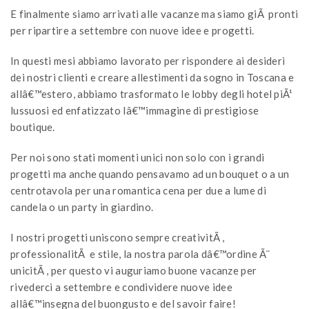
E finalmente siamo arrivati alle vacanze ma siamo giÃ pronti
per ripartire a settembre con nuove idee e progetti.
In questi mesi abbiamo lavorato per rispondere ai desideri
dei nostri clienti e creare allestimenti da sogno in Toscana e
allâ€™estero, abbiamo trasformato le lobby degli hotel piÃ¹
lussuosi ed enfatizzato lâ€™immagine di prestigiose
boutique.
Per noi sono stati momenti unici non solo con i grandi
progetti ma anche quando pensavamo ad un bouquet o a un
centrotavola per una romantica cena per due a lume di
candela o un party in giardino.
I nostri progetti uniscono sempre creativitÃ ,
professionalitÃ e stile, la nostra parola dâ€™ordine Ã¨
unicitÃ , per questo vi auguriamo buone vacanze per
rivederci a settembre e condividere nuove idee
allâ€™insegna del buongusto e del savoir faire!