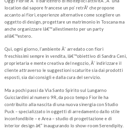
Oggi Fiorile Ã¨ il baricentro di molteplici attivitÃ , Ã¨ una
location dal sapore francese un po’ retrÃ² che propone
accanto ai fiori, esperienze alternative come scegliere un
oggetto di design, progettare un matrimonio in Toscana ma
anche organizzare lâ€™allestimento per un party
allâ€™estero.
Qui, ogni giorno, l’ambiente Ã¨ arredato con fiori
freschissimi sempre in vendita, lâ€™obiettivo di Sandra Ceni,
proprietaria e mente creativa del negozio, Ã¨ indirizzare il
cliente attraverso le suggestioni scaturite sia dai prodotti
esposti, sia dai consigli e dalla cura del servizio.
Ma a pochi passi da Via Santo Spirito sul Lungarno
Guicciardini al numero 9R, da poco tempo Fiorile ha
contribuito alla nascita di una nuova sinergia con Studio
Puck – specializzato in oggetti di arredamento dallo stile
inconfondibile – e Area – studio di progettazione e di
interior design â€“ inaugurando lo show-room Serendipity.