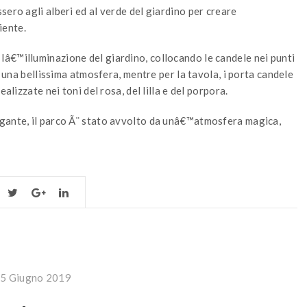
ero agli alberi ed al verde del giardino per creare
iente.
â€™illuminazione del giardino, collocando le candele nei punti
o una bellissima atmosfera, mentre per la tavola, i porta candele
alizzate nei toni del rosa, del lilla e del porpora.
egante, il parco Ã¨ stato avvolto da unâ€™atmosfera magica,
5 Giugno 2019