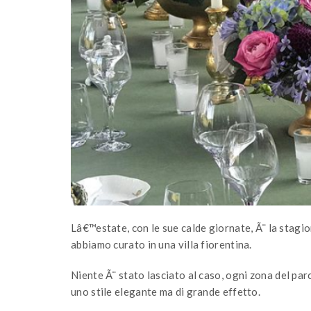
Lâ€™estate, con le sue calde giornate, Ã¨ la stagi
abbiamo curato in una villa fiorentina.
Niente Ã¨ stato lasciato al caso, ogni zona del par
uno stile elegante ma di grande effetto.