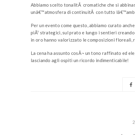
Abbiamo scelto tonalitÃ cromatiche che si abbinass
unâ€™atmosfera di continuitÃ con tutto lâ€™amb
Per un evento come questo, abbiamo curato anche l
piÃ¹ strategici, sul prato e lungo i sentieri creand
in oro hanno valorizzato le composizioni floreali, re
La cena ha assunto cosÃ¬ un tono raffinato ed el
lasciando agli ospiti un ricordo indimenticabile!
2