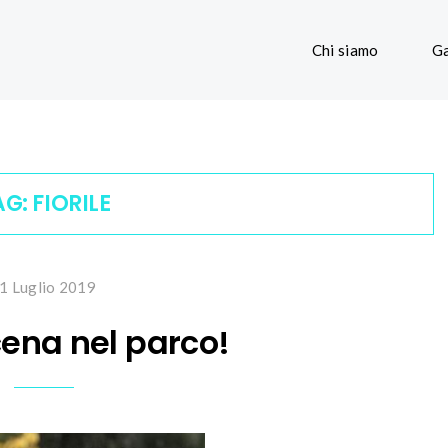
Chi siamo
Ga
AG:
FIORILE
1 Luglio 2019
cena nel parco!