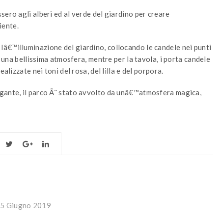
ero agli alberi ed al verde del giardino per creare
iente.
â€™illuminazione del giardino, collocando le candele nei punti
o una bellissima atmosfera, mentre per la tavola, i porta candele
alizzate nei toni del rosa, del lilla e del porpora.
egante, il parco Ã¨ stato avvolto da unâ€™atmosfera magica,
5 Giugno 2019