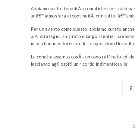
Abbiamo scelto tonalitÃ cromatiche che si abbinass
unâ€™atmosfera di continuitÃ con tutto lâ€™amb
Per un evento come questo, abbiamo curato anche l
piÃ¹ strategici, sul prato e lungo i sentieri creand
in oro hanno valorizzato le composizioni floreali, re
La cena ha assunto cosÃ¬ un tono raffinato ed el
lasciando agli ospiti un ricordo indimenticabile!
2