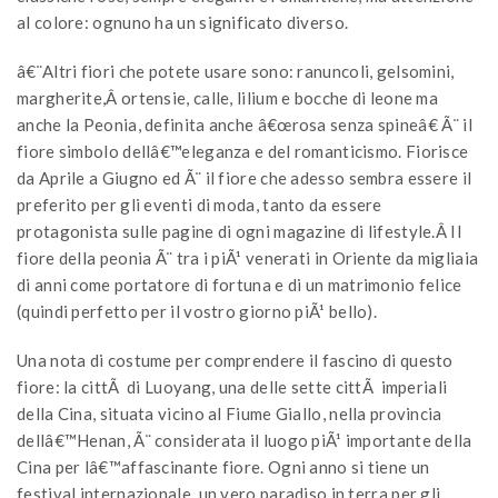
al colore: ognuno ha un significato diverso.
â€¨Altri fiori che potete usare sono: ranuncoli, gelsomini,
margherite,Â ortensie, calle, lilium e bocche di leone ma
anche la Peonia, definita anche â€œrosa senza spineâ€ Ã¨ il
fiore simbolo dellâ€™eleganza e del romanticismo. Fiorisce
da Aprile a Giugno ed Ã¨ il fiore che adesso sembra essere il
preferito per gli eventi di moda, tanto da essere
protagonista sulle pagine di ogni magazine di lifestyle.Â Il
fiore della peonia Ã¨ tra i piÃ¹ venerati in Oriente da migliaia
di anni come portatore di fortuna e di un matrimonio felice
(quindi perfetto per il vostro giorno piÃ¹ bello).
Una nota di costume per comprendere il fascino di questo
fiore: la cittÃ di Luoyang, una delle sette cittÃ imperiali
della Cina, situata vicino al Fiume Giallo, nella provincia
dellâ€™Henan, Ã¨ considerata il luogo piÃ¹ importante della
Cina per lâ€™affascinante fiore. Ogni anno si tiene un
festival internazionale, un vero paradiso in terra per gli