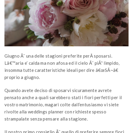
Giugno Ã¨ una delle stagioni preferite perÂ sposarsi.
Lâ€™aria e’ calda ma non afosa ed il cielo Ã¨ piÃ¹ limpido,
insomma tutte caratteristiche ideali per dire â€œSÃ¬â€
proprio a giugno.
Quando avete deciso di sposarvi sicuramente avrete
pensato anche a quali sarebbero stati i fiori perfetti per il
vostro matrimonio, magari colte dall’entusiasmo vi siete
rivolte alla weddings planner con richieste spesso
strampalate senza pensare alla stagione.
Il nostro primo consiglio Ã¨ quello di preferire sempre fiori