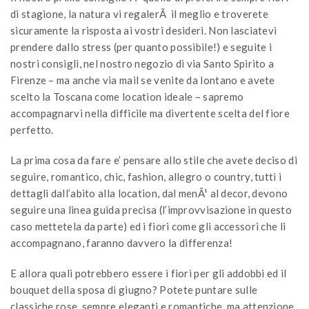
di stagione, la natura vi regalerÃ il meglio e troverete
sicuramente la risposta ai vostri desideri. Non lasciatevi
prendere dallo stress (per quanto possibile!) e seguite i
nostri consigli, nel nostro negozio di via Santo Spirito a
Firenze – ma anche via mail se venite da lontano e avete
scelto la Toscana come location ideale – sapremo
accompagnarvi nella difficile ma divertente scelta del fiore
perfetto.
La prima cosa da fare e’ pensare allo stile che avete deciso di
seguire, romantico, chic, fashion, allegro o country, tutti i
dettagli dall’abito alla location, dal menÃ¹ al decor, devono
seguire una linea guida precisa (l’improvvisazione in questo
caso mettetela da parte) ed i fiori come gli accessori che li
accompagnano, faranno davvero la differenza!
E allora quali potrebbero essere i fiori per gli addobbi ed il
bouquet della sposa di giugno? Potete puntare sulle
classiche rose, sempre eleganti e romantiche, ma attenzione