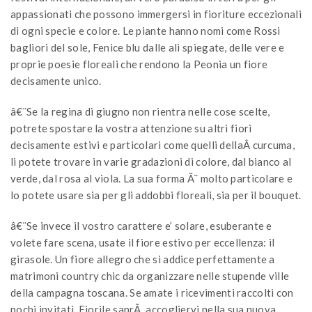
appassionati che possono immergersi in fioriture eccezionali
di ogni specie e colore. Le piante hanno nomi come Rossi
bagliori del sole, Fenice blu dalle ali spiegate, delle vere e
proprie poesie floreali che rendono la Peonia un fiore
decisamente unico.
â€¨Se la regina di giugno non rientra nelle cose scelte,
potrete spostare la vostra attenzione su altri fiori
decisamente estivi e particolari come quelli dellaÂ curcuma,
li potete trovare in varie gradazioni di colore, dal bianco al
verde, dal rosa al viola. La sua forma Ã¨ molto particolare e
lo potete usare sia per gli addobbi floreali, sia per il bouquet.
â€¨Se invece il vostro carattere e’ solare, esuberante e
volete fare scena, usate il fiore estivo per eccellenza: il
girasole. Un fiore allegro che si addice perfettamente a
matrimoni country chic da organizzare nelle stupende ville
della campagna toscana. Se amate i ricevimenti raccolti con
pochi invitati, Fiorile saprÃ accogliervi nella sua nuova