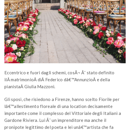
Eccentrico e fuori dagli schemi, cosÃ¬ Ã¨ stato definito
ilÂ matrimonioÂ diÂ Federico dâ€™AnnunzioÂ e della
pianistaÂ Giulia Mazzoni.
Gli sposi, che risiedono a Firenze, hanno scelto Fiorile per
lâ€™allestimento floreale di una location decisamente
importante come il complesso del Vittoriale degli Italiani a
Gardone Riviera. Lui Ã¨ un imprenditore ma anche il
pronipote legittimo del poeta e lei unâ€™artista che fa