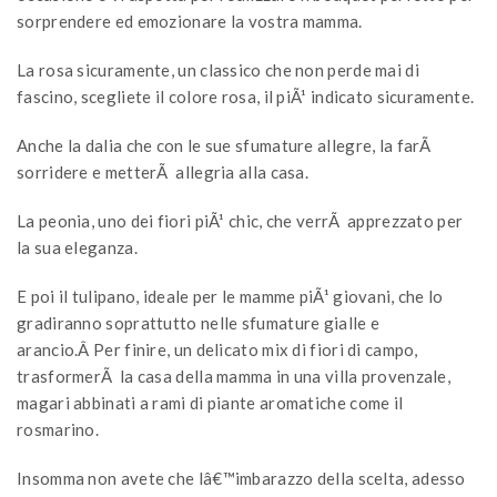
sorprendere ed emozionare la vostra mamma.
La rosa sicuramente, un classico che non perde mai di
fascino, scegliete il colore rosa, il piÃ¹ indicato sicuramente.
Anche la dalia che con le sue sfumature allegre, la farÃ
sorridere e metterÃ allegria alla casa.
La peonia, uno dei fiori piÃ¹ chic, che verrÃ apprezzato per
la sua eleganza.
E poi il tulipano, ideale per le mamme piÃ¹ giovani, che lo
gradiranno soprattutto nelle sfumature gialle e
arancio.Â Per finire, un delicato mix di fiori di campo,
trasformerÃ la casa della mamma in una villa provenzale,
magari abbinati a rami di piante aromatiche come il
rosmarino.
Insomma non avete che lâ€™imbarazzo della scelta, adesso