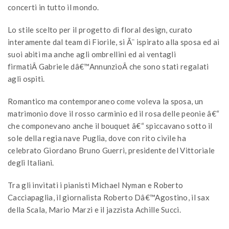
concerti in tutto il mondo.
Lo stile scelto per il progetto di floral design, curato
interamente dal team di Fiorile, si Ã¨ ispirato alla sposa ed ai
suoi abiti ma anche agli ombrellini ed ai ventagli
firmatiÂ Gabriele dâ€™AnnunzioÂ che sono stati regalati
agli ospiti.
Romantico ma contemporaneo come voleva la sposa, un
matrimonio dove il rosso carminio ed il rosa delle peonie â€“
che componevano anche il bouquet â€“ spiccavano sotto il
sole della regia nave Puglia, dove con rito civile ha
celebrato Giordano Bruno Guerri, presidente del Vittoriale
degli Italiani.
Tra gli invitati i pianisti Michael Nyman e Roberto
Cacciapaglia, il giornalista Roberto Dâ€™Agostino, il sax
della Scala, Mario Marzi e il jazzista Achille Succi.