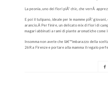
La peonia, uno dei fiori piÃ¹ chic, che verrÃ appre
E poi il tulipano, ideale per le mamme piÃ¹ giovani
arancio.Â Per finire, un delicato mix di fiori di c
magari abbinati a rami di piante aromatiche come i
Insomma non avete che lâ€™imbarazzo della scelta, 
26R a Firenze e portare alla mamma il regalo perfe