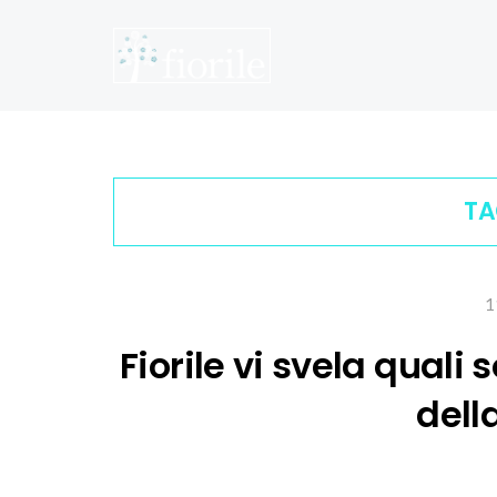
TA
1
Fiorile vi svela quali s
del