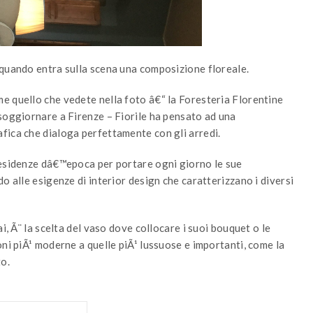
 quando entra sulla scena una composizione floreale.
e quello che vedete nella foto â€“ la Foresteria Florentine
soggiornare a Firenze – Fiorile ha pensato ad una
fica che dialoga perfettamente con gli arredi.
residenze dâ€™epoca per portare ogni giorno le sue
o alle esigenze di interior design che caratterizzano i diversi
i, Ã¨ la scelta del vaso dove collocare i suoi bouquet o le
oni piÃ¹ moderne a quelle piÃ¹ lussuose e importanti, come la
to.