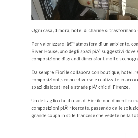
Ogni casa, dimora, hotel di charme si trasformano
Per valorizzare lâ€™atmosfera di un ambiente, com
River House, uno degli spazi piÃ¹ suggestivi dove 
composizione di grandi dimensioni, molto scenogra
Da sempre Fiorile collabora con boutique, hotel, 
composizioni, sempre diverse e realizzate in accord
spazi dislocati nelle strade piÃ¹ chic di Firenze.
Un dettaglio che il team di Fiorile non dimentica ma
composizioni piÃ¹ ricercate, passando dalle soluzi
grande coppa in stile francese che vedete nella fo