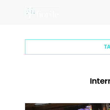
T
Inter