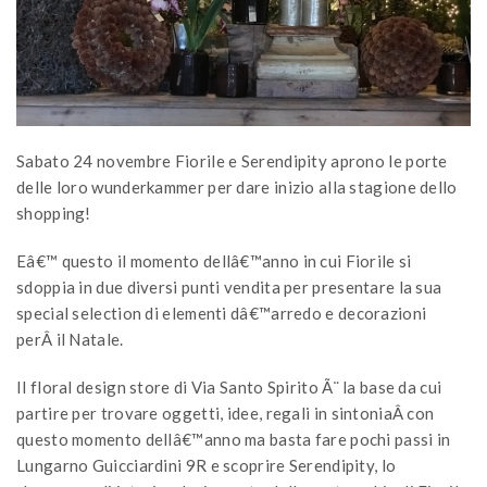
Sabato 24 novembre Fiorile e Serendipity aprono le porte
delle loro wunderkammer per dare inizio alla stagione dello
shopping!
Eâ€™ questo il momento dellâ€™anno in cui Fiorile si
sdoppia in due diversi punti vendita per presentare la sua
special selection di elementi dâ€™arredo e decorazioni
perÂ il Natale.
Il floral design store di Via Santo Spirito Ã¨ la base da cui
partire per trovare oggetti, idee, regali in sintoniaÂ con
questo momento dellâ€™anno ma basta fare pochi passi in
Lungarno Guicciardini 9R e scoprire Serendipity, lo