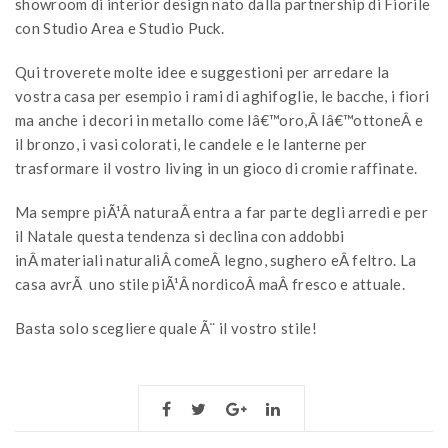
showroom di interior design nato dalla partnership di Fiorile
con Studio Area e Studio Puck.
Qui troverete molte idee e suggestioni per arredare la
vostra casa per esempio i rami di aghifoglie, le bacche, i fiori
ma anche i decori in metallo come lâ€™oro,Â lâ€™ottoneÂ e
il bronzo, i vasi colorati, le candele e le lanterne per
trasformare il vostro living in un gioco di cromie raffinate.
Ma sempre piÃ¹Â naturaÂ entra a far parte degli arredi e per
il Natale questa tendenza si declina con addobbi
inÂ materiali naturaliÂ comeÂ legno, sughero eÂ feltro. La
casa avrÃ uno stile piÃ¹Â nordicoÂ maÂ fresco e attuale.
Basta solo scegliere quale Ã¨ il vostro stile!