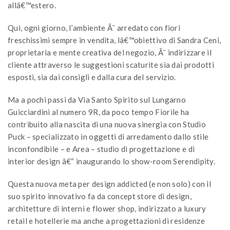
allâ€™estero.
Qui, ogni giorno, l’ambiente Ã¨ arredato con fiori
freschissimi sempre in vendita, lâ€™obiettivo di Sandra Ceni,
proprietaria e mente creativa del negozio, Ã¨ indirizzare il
cliente attraverso le suggestioni scaturite sia dai prodotti
esposti, sia dai consigli e dalla cura del servizio.
Ma a pochi passi da Via Santo Spirito sul Lungarno
Guicciardini al numero 9R, da poco tempo Fiorile ha
contribuito alla nascita di una nuova sinergia con Studio
Puck – specializzato in oggetti di arredamento dallo stile
inconfondibile – e Area – studio di progettazione e di
interior design â€“ inaugurando lo show-room Serendipity.
Questa nuova meta per design addicted (e non solo) con il
suo spirito innovativo fa da concept store di design,
architetture di interni e flower shop, indirizzato a luxury
retail e hotellerie ma anche a progettazioni di residenze