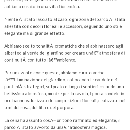
abbiamo curato in una villa fiorentina.
Niente Ã¨ stato lasciato al caso, ogni zona del parco Ã¨ stata
allestita con decori floreali e accessori, seguendo uno stile
elegante ma di grande effetto.
Abbiamo scelto tonalitÃ cromatiche che si abbinassero agli
alberi ed al verde del giardino per creare unâ€™atmosfera di
continuitÃ con tutto lâ€™ambiente.
Per un evento come questo, abbiamo curato anche
lâ€™illuminazione del giardino, collocando le candele nei
punti piÃ¹ strategici, sul prato e lungo i sentieri creando una
bellissima atmosfera, mentre per la tavola, i porta candele in
oro hanno valorizzato le composizioni floreali, realizzate nei
toni del rosa, del lilla e del porpora.
La cena ha assunto cosÃ¬ un tono raffinato ed elegante, il
parco Ã¨ stato avvolto da unâ€™atmosfera magica,