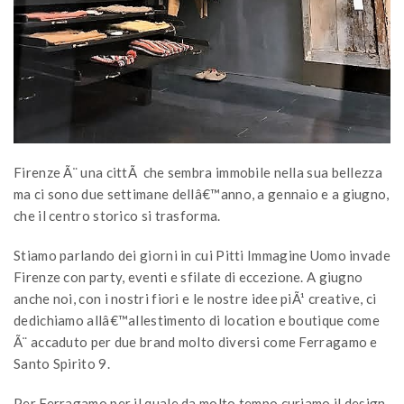
Firenze Ã¨ una cittÃ che sembra immobile nella sua bellezza
ma ci sono due settimane dellâ€™anno, a gennaio e a giugno,
che il centro storico si trasforma.
Stiamo parlando dei giorni in cui Pitti Immagine Uomo invade
Firenze con party, eventi e sfilate di eccezione. A giugno
anche noi, con i nostri fiori e le nostre idee piÃ¹ creative, ci
dedichiamo allâ€™allestimento di location e boutique come
Ã¨ accaduto per due brand molto diversi come Ferragamo e
Santo Spirito 9.
Per Ferragamo per il quale da molto tempo curiamo il design