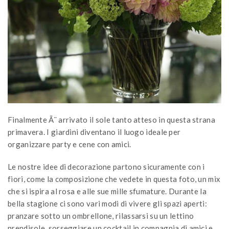
Finalmente Ã¨ arrivato il sole tanto atteso in questa strana
primavera. I giardini diventano il luogo ideale per
organizzare party e cene con amici.
Le nostre idee di decorazione partono sicuramente con i
fiori, come la composizione che vedete in questa foto, un mix
che si ispira al rosa e alle sue mille sfumature. Durante la
bella stagione ci sono vari modi di vivere gli spazi aperti:
pranzare sotto un ombrellone, rilassarsi su un lettino
prendisole, sorseggiare un cocktail in compagnia di amici e