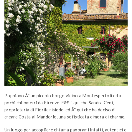
Poppiano Ã¨ un piccolo borgo vicino a Montespertoli ed a
pochi chilometri da Firenze. Eâ€™ qui che Sandra Ceni,
proprietaria di Fiorile risiede, ed Ã¨ qui che ha deciso di
creare Costa al Mandorlo, una sofisticata dimora di charme.
Un luogo per accogliere chi ama panorami intatti, autentici e