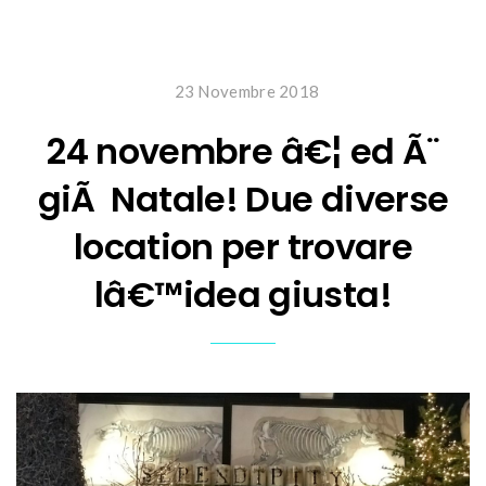
23 Novembre 2018
24 novembre â€¦ ed Ã¨
giÃ Natale! Due diverse
location per trovare
lâ€™idea giusta!