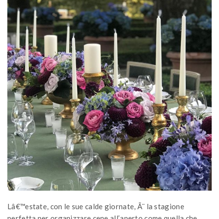
Lâ€™estate, con le sue calde giornate, Ã¨ la stagione
perfetta per organizzare cene all’aperto come quella che