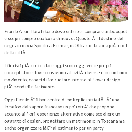
Fiorile Ã¨ un floral store dove entri per comprare un bouquet
e scopri sempre qualcosa di nuovo. Questo Ã¨ il destino del
negozio in Via Spirito a Firenze, in Oltrarno la zona piÃ¹ cool
della cittÃ .
I fioristi piÃ¹ up-to-date oggi sono oggi veri e propri
concept store dove convivono attivitÃ diverse e in continuo
movimento, capaci di far ruotare intorno al flower design
piÃ¹ mondi di riferimento.
Oggi Fiorile Ã¨ il baricentro di molteplici attivitÃ , Ã¨ una
location dal sapore francese un po’ retrÃ² che propone
accanto ai fiori, esperienze alternative come scegliere un
oggetto di design, progettare un matrimonio in Toscana ma
anche organizzare lâ€™allestimento per un party