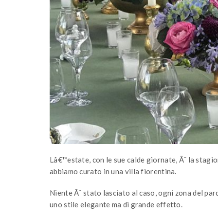
Lâ€™estate, con le sue calde giornate, Ã¨ la stagi
abbiamo curato in una villa fiorentina.
Niente Ã¨ stato lasciato al caso, ogni zona del par
uno stile elegante ma di grande effetto.