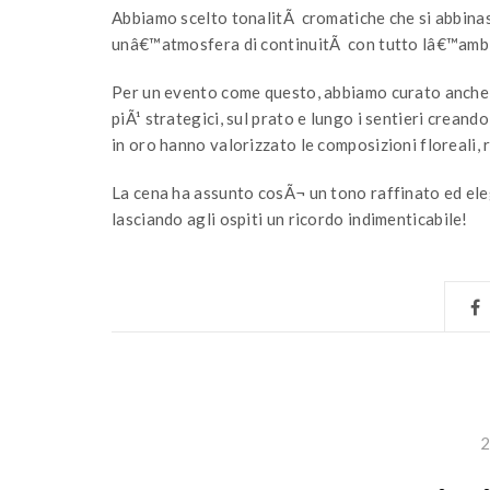
Abbiamo scelto tonalitÃ cromatiche che si abbinass
unâ€™atmosfera di continuitÃ con tutto lâ€™amb
Per un evento come questo, abbiamo curato anche l
piÃ¹ strategici, sul prato e lungo i sentieri creand
in oro hanno valorizzato le composizioni floreali, re
La cena ha assunto cosÃ¬ un tono raffinato ed el
lasciando agli ospiti un ricordo indimenticabile!
2