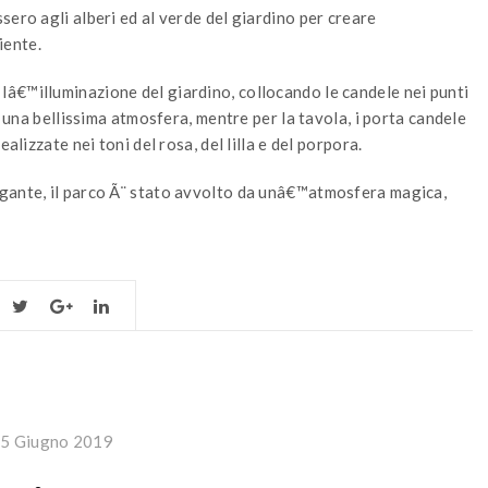
ero agli alberi ed al verde del giardino per creare
iente.
â€™illuminazione del giardino, collocando le candele nei punti
o una bellissima atmosfera, mentre per la tavola, i porta candele
alizzate nei toni del rosa, del lilla e del porpora.
egante, il parco Ã¨ stato avvolto da unâ€™atmosfera magica,
5 Giugno 2019